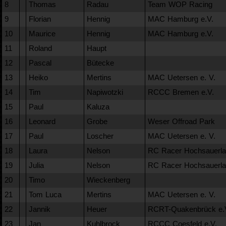
8
Thomas
Radau
Team WOP Racing
9
Florian
Hennig
MAC Hamburg e.V.
10
Maurice
Hennig
MAC Hamburg e.V.
11
Roland
Haupt
12
Pascal
Bütecke
13
Heiko
Mertins
MAC Uetersen e. V.
14
Tim
Napiwotzki
RCCC Bremen e.V.
15
Paul
Kaluza
16
Leonard
Grobe
Weser Offroad Park
17
Paul
Loscher
MAC Uetersen e. V.
18
Laura
Nelson
RC Racer Hochsauerla
19
Julia
Nelson
RC Racer Hochsauerla
20
Timo
Wieckenberg
21
Tom Luca
Mertins
MAC Uetersen e. V.
22
Jannik
Heuer
RCRT-Quakenbrück e.
23
Jan
Kuhlbrock
RCCC Coesfeld e.V.