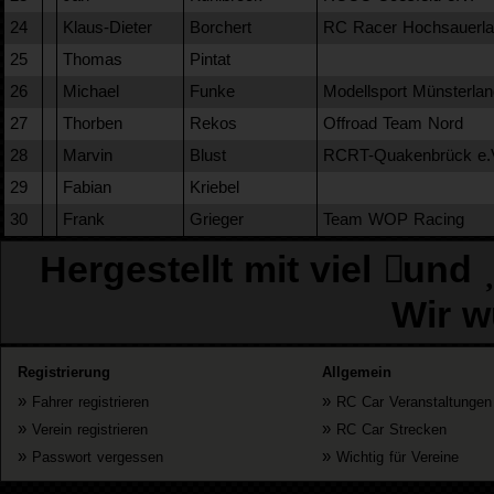
24
Klaus-Dieter
Borchert
RC Racer Hochsauerla
25
Thomas
Pintat
26
Michael
Funke
Modellsport Münsterlan
27
Thorben
Rekos
Offroad Team Nord
28
Marvin
Blust
RCRT-Quakenbrück e.
29
Fabian
Kriebel
30
Frank
Grieger
Team WOP Racing
Hergestellt mit viel
und
Wir w
Registrierung
Allgemein
»
»
Fahrer registrieren
RC Car Veranstaltungen
»
»
Verein registrieren
RC Car Strecken
»
»
Passwort vergessen
Wichtig für Vereine