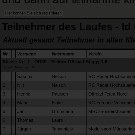
Teilnehmer des Laufes - Id
Aktuell gesamt Teilnehmer in allen Kl
Nr
Vorname
Nachname
Verein
Klasse Nr.: 1 - OR8E - Elektro Offroad Buggy 1:8
Anzahl Teilnehmer: 30
1
Sascha
Nelson
RC Racer Hochsauerla
2
Nils
Nelson
RC Racer Hochsauerla
3
Henrik
Paulsen
Offroad Team Nord
4
Mario
Finke
RC Freunde Vennebeck
5
Jan
Grohmann
MRC-Sondershausen
6
Thomas
Leurs
7
Jürgen
Tannenfels
Modellsport Münsterlan