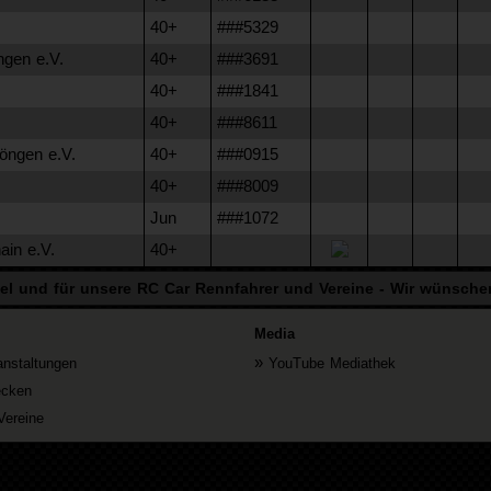
40+
###5329
gen e.V.
40+
###3691
40+
###1841
40+
###8611
öngen e.V.
40+
###0915
40+
###8009
Jun
###1072
ain e.V.
40+
iel
und
für unsere RC Car Rennfahrer und Vereine - Wir wünsche
Media
»
nstaltungen
YouTube Mediathek
ecken
Vereine