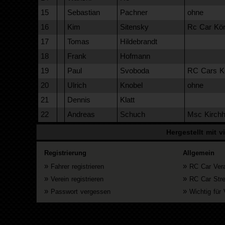
15
Sebastian
Pachner
ohne
16
Kim
Sitensky
Rc Car Kön
17
Tomas
Hildebrandt
18
Frank
Hofmann
19
Paul
Svoboda
RC Cars K
20
Ulrich
Knobel
ohne
21
Dennis
Klatt
22
Andreas
Schuch
Msc Kirchh
Hergestellt mit v
Registrierung
Allgemein
»
»
Fahrer registrieren
RC Car Vera
»
»
Verein registrieren
RC Car Str
»
»
Passwort vergessen
Wichtig für 