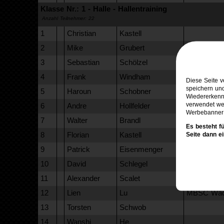
Klasse Nr.: 1 - Halle - Hallentraining
Anzahl Teilnehmer: 22
1
Christian
Kastell
2
Mike
Grubert
Spessart-R
3
Sebastian
Schölzel
Spessart-R
4
Frank
Windham
Diese Seite 
speichern un
5
Haroun
Schobner
Wiedererkennu
verwendet wer
6
Andre
Hollfelder
Werbebanner 
7
Walter
Brandl
Es besteht f
8
Florian
Kastell
Seite dann e
9
Patrick
Eisenmenger
VfR Rüsse
10
David
Schlegel
RC Cars K
11
Alexander
Scalet
RC Cars K
12
Lien
Lu
MBSC Wäc
13
Torsten
Schwob
14
Wanshi
He