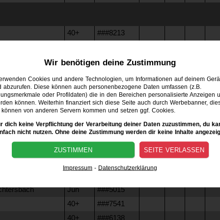
40+
###8213
acer e.V.
40+
###1099
acer e.V.
40+
###1624
Wir benötigen deine Zustimmung
Erw
###3754
verwenden Cookies und andere Technologien, um Informationen auf deinem Gerä
d abzurufen. Diese können auch personenbezogene Daten umfassen (z.B.
40+
###9482
ngsmerkmale oder Profildaten) die in den Bereichen personalisierte Anzeigen u
den können. Weiterhin finanziert sich diese Seite auch durch Werbebanner, die
Erw
###6556
können von anderen Servern kommen und setzen ggf. Cookies.
40+
###8521
ür dich keine Verpflichtung der Verarbeitung deiner Daten zuzustimmen, du ka
Erw
###8957
infach nicht nutzen. Ohne deine Zustimmung werden dir keine Inhalte angezeig
lsheim
Erw
###1380
ZUSTIMMEN
SEITE VERLASSEN
öngen e.V.
Erw
###2357
Impressum
-
Datenschutzerklärung
öngen e.V.
40+
###6195
htersbach
Jun
###5015
40+
###7541
40+
###6138