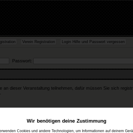
istration
Verein Registration
Login Hilfe und Passwort vergessen
Passwort:
n dieser Veranstaltung teilnehmen, dafür müssen Sie sich registrier
.
auf RCRT Quakenbrück
Wir benötigen deine Zustimmung
Alter
PT
LTX
K1
K2
verwenden Cookies und andere Technologien, um Informationen auf deinem Gerä