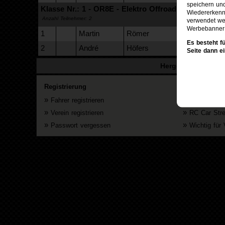
speichern un
Klasse Nr.: 1 - OR8E - Elektro Offroad Buggy 1:8
Wiedererkennu
Anzahl Teilnehmer: 2
verwendet wer
Werbebanner 
1
Martin
Römer
RCRT-Quake
Es besteht f
2
André
Höfers
MSV Friedeb
Seite dann e
Hergestellt mit vie
Registrierung
Allgemein
»
»
Fahrer registrieren
RC Car Vera
»
»
Verein registrieren
RC Car Str
»
»
Passwort vergessen
Wichtig für 