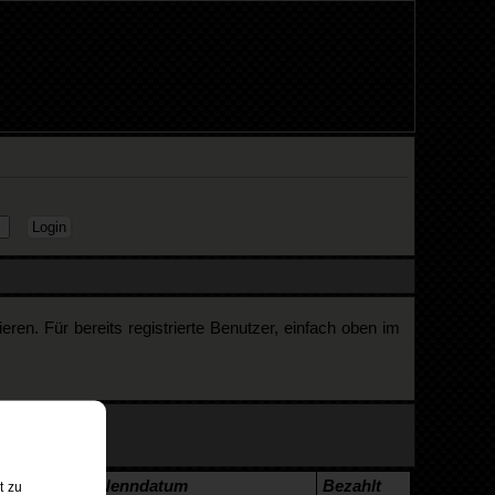
en. Für bereits registrierte Benutzer, einfach oben im
K3
DSM
Nenndatum
Bezahlt
t zu