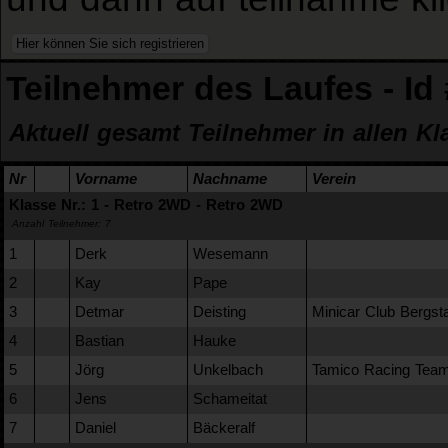
Teilnehmer des Laufes - Id
Aktuell gesamt Teilnehmer in allen Kl
Nr
Vorname
Nachname
Verein
Klasse Nr.: 1 - Retro 2WD - Retro 2WD
Anzahl Teilnehmer: 7
1
Derk
Wesemann
2
Kay
Pape
3
Detmar
Deisting
Minicar Club Bergst
4
Bastian
Hauke
5
Jörg
Unkelbach
Tamico Racing Tea
6
Jens
Schameitat
7
Daniel
Bäckeralf