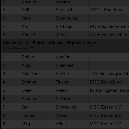
4
Sascha
Seifarth
5
Rolf
Brautlacht
AMC - Paderborn
6
Jens
Schameitat
7
Kai
Bierbaum
RC Freunde Venneb
8
Ronald
Weber
Zwergenhaeuschen 
Klasse Nr.: 4 - Fighter Klasse - Fighter Klasse
Anzahl Teilnehmer: 22
1
Robert
Komfort
2
Andy
Kütemeier
3
Christian
Richter
TSV-Kleinburgwedel
4
Dietmar
Finster
BMC Bückeburg
5
Dieter
Peters
IG Racingteam Ha
6
Sascha
Seifarth
7
Jan
Schwickert
MSC Essen e.V.
8
Torsten
Kewel
MSC Essen e.V.
9
Jörg
Häger
MSC Essen e.V.