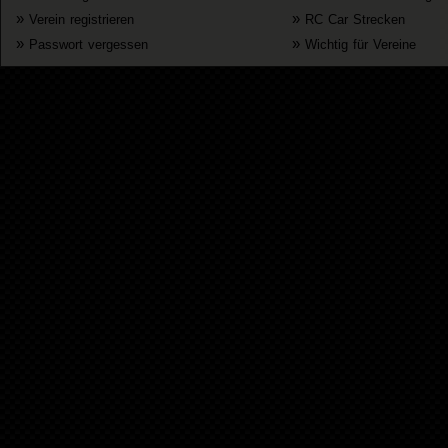
»
»
Verein registrieren
RC Car Strecken
»
»
Passwort vergessen
Wichtig für Vereine