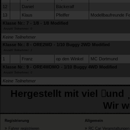
12
Daniel
Bäckeralf
13
Klaus
Pfeiffer
Modellbaufreunde Fe
Klasse Nr.: 7 - 1/8 - 1/8 Modified
Anzahl Teilnehmer: 0
Keine Teilnehmer
Klasse Nr.: 8 - ORE2WD - 1/10 Buggy 2WD Modified
Anzahl Teilnehmer: 1
1
Franz
op den Winkel
MC Dortmund
Klasse Nr.: 9 - ORE4WDMO - 1/10 Buggy 4WD Modified
Anzahl Teilnehmer: 0
Keine Teilnehmer
Hergestellt mit viel
und
Wir w
Registrierung
Allgemein
»
»
Fahrer registrieren
RC Car Veranstaltungen