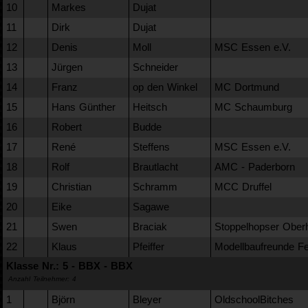
10
Markes
Dujat
11
Dirk
Dujat
12
Denis
Moll
MSC Essen e.V.
13
Jürgen
Schneider
14
Franz
op den Winkel
MC Dortmund
15
Hans Günther
Heitsch
MC Schaumburg
16
Robert
Budde
17
René
Steffens
MSC Essen e.V.
18
Rolf
Brautlacht
AMC - Paderborn
19
Christian
Schramm
MCC Druffel
20
Eike
Sagawe
21
Swen
Braciak
Stoppelhopser Ober
22
Klaus
Pfeiffer
Modellbaufreunde Fe
Klasse Nr.: 5 - BBX - BBX
Anzahl Teilnehmer: 4
1
Björn
Bleyer
OldschoolBitches