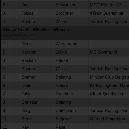
2
Jan
Schwickert
MSC Essen e.V.
3
Tobias
Drochner
#TeamQuerlenker
4
Sandra
Wilke
Tamico Racing Tea
Klasse Nr.: 6 - Wheelie - Wheelie
Anzahl Teilnehmer: 13
1
Derk
Wesemann
2
Karsten
Lübke
MC Dortmund
3
Bastian
Hauke
4
Sandra
Wilke
Tamico Racing Tea
5
Detmar
Deisting
Minicar Club Bergst
6
Dieter
Peters
IG Racingteam Ha
7
Tobias
Drochner
#TeamQuerlenker
8
Christian
Deisting
9
Jörg
Unkelbach
Tamico Racing Tea
10
René
Sagawe
Offroad Team Nord
11
Kay
Pape