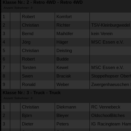
Klasse Nr.: 2 - Retro 4WD - Retro 4WD
Anzahl Teilnehmer: 9
1
Robert
Komfort
2
Christian
Richter
TSV-Kleinburgwedel
3
Bernd
Maihöfer
kein Verein
4
Jörg
Häger
MSC Essen e.V.
5
Christian
Deisting
6
Robert
Budde
7
Torsten
Kewel
MSC Essen e.V.
8
Swen
Braciak
Stoppelhopser Ober
9
Ronald
Weber
Zwergenhaeuschen 
Klasse Nr.: 3 - Truck - Truck
Anzahl Teilnehmer: 8
1
Christian
Diekmann
RC Vennebeck
2
Björn
Bleyer
OldschoolBitches
3
Dieter
Peters
IG Racingteam Ha