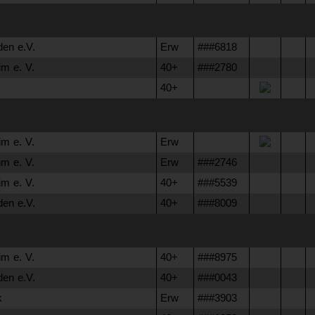
n e.V.
Erw
###6818
m e. V.
40+
###2780
40+
m e. V.
Erw
m e. V.
Erw
###2746
m e. V.
40+
###5539
n e.V.
40+
###8009
m e. V.
40+
###8975
n e.V.
40+
###0043
k
Erw
###3903