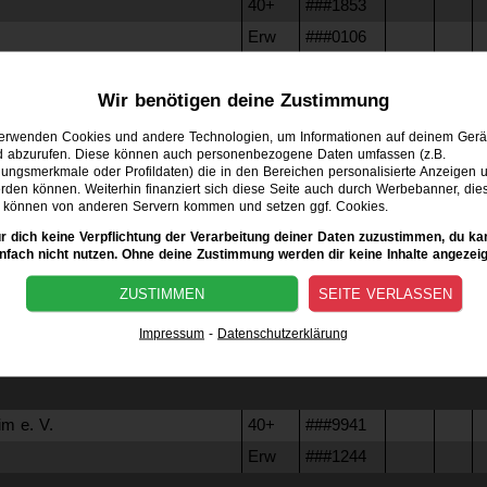
40+
###1853
Erw
###0106
n e.V.
40+
###8009
Wir benötigen deine Zustimmung
m e. V.
40+
verwenden Cookies und andere Technologien, um Informationen auf deinem Gerä
d abzurufen. Diese können auch personenbezogene Daten umfassen (z.B.
ngsmerkmale oder Profildaten) die in den Bereichen personalisierte Anzeigen u
uäler
40+
###7492
den können. Weiterhin finanziert sich diese Seite auch durch Werbebanner, die
können von anderen Servern kommen und setzen ggf. Cookies.
Erw
###5455
ür dich keine Verpflichtung der Verarbeitung deiner Daten zuzustimmen, du ka
n e.V.
40+
###4001
infach nicht nutzen. Ohne deine Zustimmung werden dir keine Inhalte angezeig
n e.V.
Erw
###1549
ZUSTIMMEN
SEITE VERLASSEN
r e.V.
40+
###6138
Impressum
-
Datenschutzerklärung
Erw
###4849
m e. V.
40+
###9941
Erw
###1244