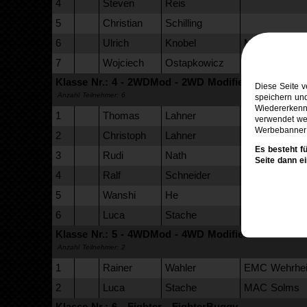
4
Steven
Reis
5
Christian
Schilling
6
Ulrich
Knobel
MSC Gemünde
7
Wojciech
Ostapkowicz
EMC Wehrhei
Klasse Nr.: 4 - 2WDMod - 2WD Modified
Diese Seite 
Anzahl Teilnehmer: 6
speichern un
Wiedererkennu
1
Thomas
Lahner
Team Reifenq
verwendet wer
Werbebanner 
2
Christoph
Lahner
Es besteht f
3
Rudi
Nath
MSC Gemünde
Seite dann e
4
Ralf
Schneider
MSC Gemünde
5
Wanshi
He
Spessart-Race
6
Luca
Stache
MAC Solms
Klasse Nr.: 5 - 4WDMod - 4WD Modified
Anzahl Teilnehmer: 2
1
Rainer
Wahler
EMC Wehrhei
2
Luca
Stache
MAC Solms
Klasse Nr.: 6 - Fighter - FighterBuggy