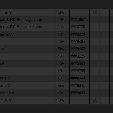
m e. V.
Erw
n & RC-Sonntagsfahrer
40+
###1957
n & RC-Sonntagsfahrer
Jun
###3775
n e.V.
40+
###9929
40+
###9404
.V.
Erw
###9462
40+
###3125
.V
40+
###5553
40+
###4755
r e.V.
40+
###4563
r e.V.
Erw
###6941
cer e.V.
40+
###4633
m e. V.
Erw