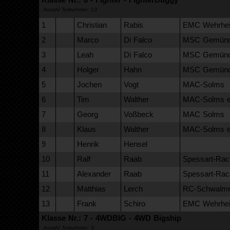
Anzahl Teilnehmer: 13
1
Christian
Rabis
EMC Wehrhei
2
Marco
Di Falco
MSC Gemünde
3
Leah
Di Falco
MSC Gemünde
4
Holger
Hahn
MSC Gemünde
5
Jochen
Vogt
MAC-Solms
6
Tim
Walther
MAC-Solms e
7
Georg
Voßbeck
MAC Solms
8
Klaus
Walther
MAC-Solms e
9
Henrik
Hensel
10
Ralf
Raab
Spessart-Race
11
Alexander
Raab
Spessart-Race
12
Matthias
Lerch
RC-Schwalmra
13
Frank
Schiro
EMC Wehrhei
Klasse Nr.: 7 - 4WDBIG - 4WD Bigship
Anzahl Teilnehmer: 3