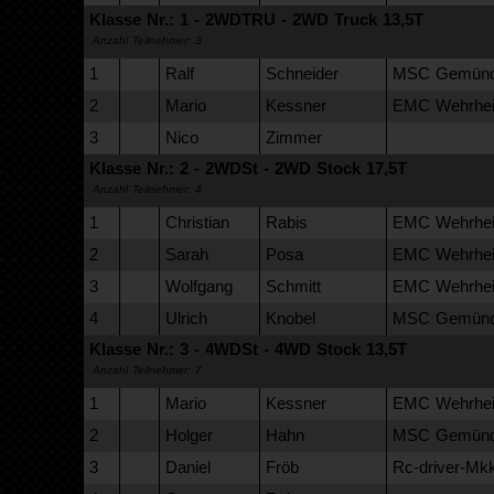
Klasse Nr.: 1 - 2WDTRU - 2WD Truck 13,5T
Anzahl Teilnehmer: 3
1
Ralf
Schneider
MSC Gemünde
2
Mario
Kessner
EMC Wehrhei
3
Nico
Zimmer
Klasse Nr.: 2 - 2WDSt - 2WD Stock 17,5T
Anzahl Teilnehmer: 4
1
Christian
Rabis
EMC Wehrhei
2
Sarah
Posa
EMC Wehrhei
3
Wolfgang
Schmitt
EMC Wehrhei
4
Ulrich
Knobel
MSC Gemünde
Klasse Nr.: 3 - 4WDSt - 4WD Stock 13,5T
Anzahl Teilnehmer: 7
1
Mario
Kessner
EMC Wehrhei
2
Holger
Hahn
MSC Gemünde
3
Daniel
Fröb
Rc-driver-Mk