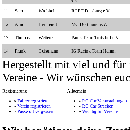
e.V.
11
Sam
Wrobbel
RCRT Duisburg e.V.
12
Arndt
Bernhardt
MC Dortmund e.V.
13
Thomas
Wetterer
Panik Team Troisdorf e.V.
14
Frank
Geistmann
IG Racing Team Hamm
Hergestellt mit viel
und
für
Vereine - Wir wünschen euc
Registrierung
Allgemein
»
Fahrer registrieren
»
RC Car Veranstaltungen
»
Verein registrieren
»
RC Car Strecken
»
Passwort vergessen
»
Wichtig für Vereine