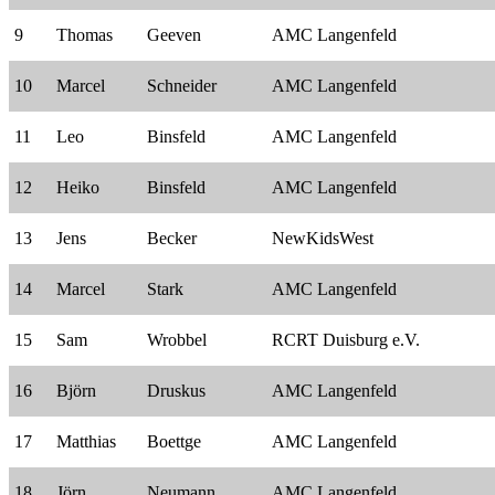
9
Thomas
Geeven
AMC Langenfeld
10
Marcel
Schneider
AMC Langenfeld
11
Leo
Binsfeld
AMC Langenfeld
12
Heiko
Binsfeld
AMC Langenfeld
13
Jens
Becker
NewKidsWest
14
Marcel
Stark
AMC Langenfeld
15
Sam
Wrobbel
RCRT Duisburg e.V.
16
Björn
Druskus
AMC Langenfeld
17
Matthias
Boettge
AMC Langenfeld
18
Jörn
Neumann
AMC Langenfeld