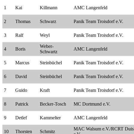
1
Kai
Killmann
AMC Langenfeld
2
Thomas
Schwarz
Panik Team Troisdorf e.V.
3
Ralf
Weyl
Panik Team Troisdorf e.V.
Weber-
4
Boris
AMC Langenfeld
Schwartz
5
Marcus
Steinbüchel
Panik Team Troisdorf e.V.
6
David
Steinbüchel
Panik Team Troisdorf e.V.
7
Guido
Kraft
Panik Team Troisdorf e.V.
8
Patrick
Becker-Tosch
MC Dortmund e.V.
9
Detlef
Kammelter
AMC Langenfeld
MAC Walsum e.V./RCRT Duis
10
Thorsten
Schmitz