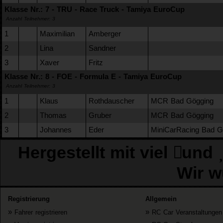
Klasse Nr.: 7 - TRU - Race Truck - Tamiya EuroCup
Anzahl Teilnehmer: 3
1
Maximilian
Amberger
2
Lina
Sandner
3
Xaver
Fritz
Klasse Nr.: 8 - FOE - Formula E - Tamiya EuroCup
Anzahl Teilnehmer: 3
1
Klaus
Rothdauscher
MCR Bad Gögging
2
Thomas
Gruber
MCR Bad Gögging
3
Johannes
Eder
MiniCarRacing Bad Gö
Hergestellt mit viel
und
Wir w
Registrierung
Allgemein
»
»
Fahrer registrieren
RC Car Veranstaltungen