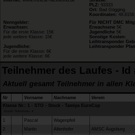
PLZ:
93333
Ort:
Bad Gögging
Koordinaten:
48.8156
Nenngelder:
Für NICHT DMC Mitgl
Erwachsen:
Erwachsene
5€
Für die erste Klasse: 15€
Jugendliche
5€
jede weitere Klasse: 15€
Sonstige Kosten:
Leihtransponder Geb
Jugendliche:
Leihtransponder Pfa
Für die erste Klasse: 6€
jede weitere Klasse: 6€
Teilnehmer des Laufes - I
Aktuell gesamt Teilnehmer in allen Kl
Nr
Vorname
Nachname
Verein
Klasse Nr.: 1 - STO - Stock - Tamiya EuroCup
Anzahl Teilnehmer: 4
1
Pascal
Wagenpfeil
2
Martin
Altenhofer
AMSC Augsburg