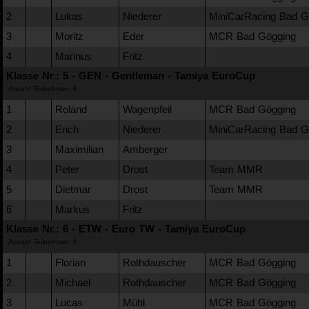
2
Lukas
Niederer
MiniCarRacing Bad Gö
3
Moritz
Eder
MCR Bad Gögging
4
Marinus
Fritz
Klasse Nr.: 5 - GEN - Gentleman - Tamiya EuroCup
Anzahl Teilnehmer: 6
1
Roland
Wagenpfeil
MCR Bad Gögging
2
Erich
Niederer
MiniCarRacing Bad Gö
3
Maximilian
Amberger
4
Peter
Drost
Team MMR
5
Dietmar
Drost
Team MMR
6
Markus
Fritz
Klasse Nr.: 6 - ETW - Euro TW - Tamiya EuroCup
Anzahl Teilnehmer: 3
1
Florian
Rothdauscher
MCR Bad Gögging
2
Michael
Rothdauscher
MCR Bad Gögging
3
Lucas
Mühl
MCR Bad Gögging