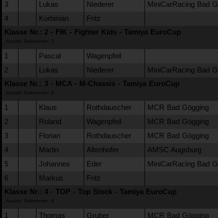
3
Lukas
Niederer
MiniCarRacing Bad Gö
4
Korbinian
Fritz
Klasse Nr.: 2 - FIK - Fighter Kids - Tamiya EuroCup
Anzahl Teilnehmer: 2
1
Pascal
Wagenpfeil
2
Lukas
Niederer
MiniCarRacing Bad Gö
Klasse Nr.: 3 - MCA - M-Chassis - Tamiya EuroCup
Anzahl Teilnehmer: 6
1
Klaus
Rothdauscher
MCR Bad Gögging
2
Roland
Wagenpfeil
MCR Bad Gögging
3
Florian
Rothdauscher
MCR Bad Gögging
4
Martin
Altenhofer
AMSC Augsburg
5
Johannes
Eder
MiniCarRacing Bad Gö
6
Markus
Fritz
Klasse Nr.: 4 - TOP - Top Stock - Tamiya EuroCup
Anzahl Teilnehmer: 4
1
Thomas
Gruber
MCR Bad Gögging