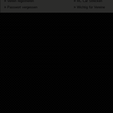
»
»
Verein registrieren
RC Car Strecken
»
»
Passwort vergessen
Wichtig für Vereine