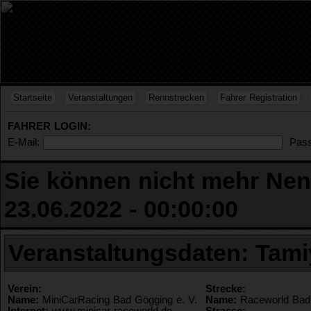
Startseite
Veranstaltungen
Rennstrecken
Fahrer Registration
FAHRER LOGIN:
E-Mail:
Pass
Sie können nicht mehr Nen
23.06.2022 - 00:00:00
Veranstaltungsdaten: Tami
Verein:
Strecke:
Name:
MiniCarRacing Bad Gögging e. V.
Name:
Raceworld Bad
Internet:
www.minicar-raceworld.de
Strasse: