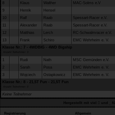
8
Klaus
Walther
MAC-Solms e.V
9
Henrik
Hensel
10
Ralf
Raab
Spessart-Racer e.V.
11
Alexander
Raab
Spessart-Racer e.V.
12
Matthias
Lerch
RC-Schwalmracer e.V.
13
Frank
Schiro
EMC Wehrheim e. V.
Klasse Nr.: 7 - 4WDBIG - 4WD Bigship
Anzahl Teilnehmer: 3
1
Rudi
Nath
MSC Gemünden e.V.
2
Sarah
Posa
EMC Wehrheim e. V.
3
Wojciech
Ostapkowicz
EMC Wehrheim e. V.
Klasse Nr.: 8 - 21,5T Fun - 21,5T Fun
Anzahl Teilnehmer: 0
Keine Teilnehmer
Hergestellt mit viel
und
fü
Registrierung
Allgemein