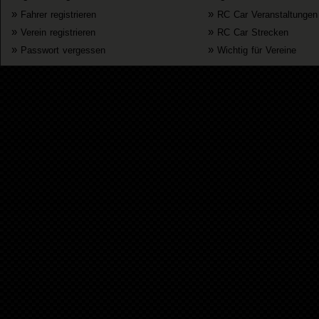
»
»
Fahrer registrieren
RC Car Veranstaltungen
»
»
Verein registrieren
RC Car Strecken
»
»
Passwort vergessen
Wichtig für Vereine