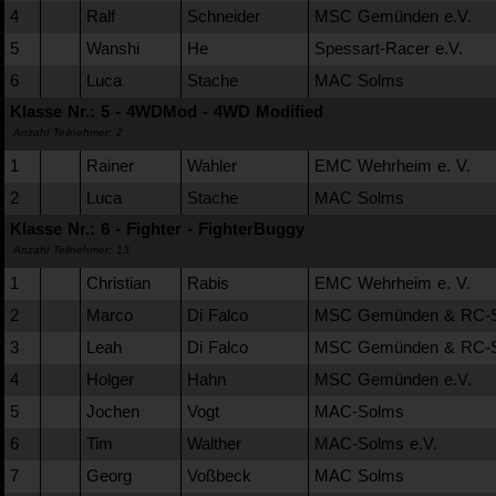
4
Ralf
Schneider
MSC Gemünden e.V.
5
Wanshi
He
Spessart-Racer e.V.
6
Luca
Stache
MAC Solms
Klasse Nr.: 5 - 4WDMod - 4WD Modified
Anzahl Teilnehmer: 2
1
Rainer
Wahler
EMC Wehrheim e. V.
2
Luca
Stache
MAC Solms
Klasse Nr.: 6 - Fighter - FighterBuggy
Anzahl Teilnehmer: 13
1
Christian
Rabis
EMC Wehrheim e. V.
2
Marco
Di Falco
MSC Gemünden & RC-So
3
Leah
Di Falco
MSC Gemünden & RC-So
4
Holger
Hahn
MSC Gemünden e.V.
5
Jochen
Vogt
MAC-Solms
6
Tim
Walther
MAC-Solms e.V.
7
Georg
Voßbeck
MAC Solms