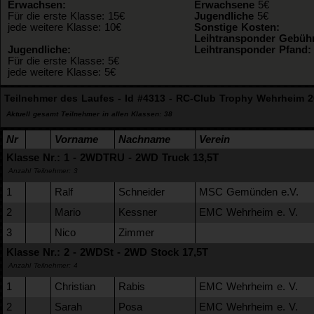
Erwachsen:
Erwachsene
5€
Für die erste Klasse: 15€
Jugendliche
5€
jede weitere Klasse: 10€
Sonstige Kosten:
Leihtransponder Gebüh
Jugendliche:
Leihtransponder Pfand
Für die erste Klasse: 5€
jede weitere Klasse: 5€
Teilnehmer des Laufes - Id #4313 - RC-Club Trophy Wehrheim 
Aktuell gesamt Teilnehmer in allen Klassen: 38
Nr
Vorname
Nachname
Verein
Klasse Nr.: 1 - 2WDTRU - 2WD Truck 13,5T
Anzahl Teilnehmer: 3
1
Ralf
Schneider
MSC Gemünden e.V.
2
Mario
Kessner
EMC Wehrheim e. V.
3
Nico
Zimmer
Klasse Nr.: 2 - 2WDSt - 2WD Stock 17,5T
Anzahl Teilnehmer: 4
1
Christian
Rabis
EMC Wehrheim e. V.
2
Sarah
Posa
EMC Wehrheim e. V.