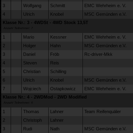
3
Wolfgang
Schmitt
EMC Wehrheim e. V.
4
Ulrich
Knobel
MSC Gemünden e.V.
Klasse Nr.: 3 - 4WDSt - 4WD Stock 13,5T
Anzahl Teilnehmer: 7
1
Mario
Kessner
EMC Wehrheim e. V.
2
Holger
Hahn
MSC Gemünden e.V.
3
Daniel
Fröb
Rc-driver-Mkk
4
Steven
Reis
5
Christian
Schilling
6
Ulrich
Knobel
MSC Gemünden e.V.
7
Wojciech
Ostapkowicz
EMC Wehrheim e. V.
Klasse Nr.: 4 - 2WDMod - 2WD Modified
Anzahl Teilnehmer: 6
1
Thomas
Lahner
Team Reifenquäler
2
Christoph
Lahner
3
Rudi
Nath
MSC Gemünden e.V.