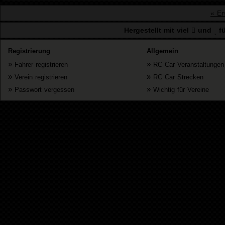
« Ers
Hergestellt mit viel
und
fü
Registrierung
Allgemein
»
»
Fahrer registrieren
RC Car Veranstaltungen
»
»
Verein registrieren
RC Car Strecken
»
»
Passwort vergessen
Wichtig für Vereine